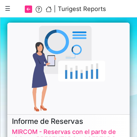
☰
|
Turigest Reports
Ayuda.
¿Qué
es
esto?
Ver
todos
los
informes
Informe de Reservas
©
MIRCOM - Reservas con el parte de
2026