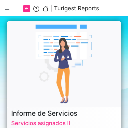
☰
|
Turigest Reports
Ayuda.
¿Qué
es
esto?
Ver
todos
los
informes
Informe de Servicios
©
Servicios asignados II
2026