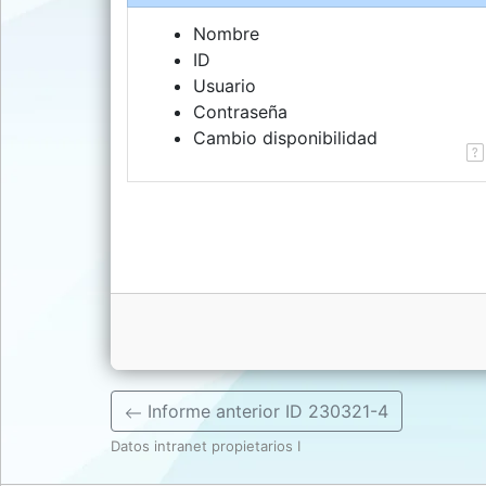
Turisoft
Nombre
Int.
ID
Business,
Usuario
S.L.
Contraseña
turisoft.com
Cambio disponibilidad
Informe anterior ID 230321-4
Datos intranet propietarios I